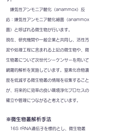
嫌気性アンモニア酸化（anammox）反
応：
嫌気性アンモニア酸化細菌（anammox
菌）と呼ばれる微生物が行います。
現在、研究機関や一般企業と共同し、活性汚
泥や処理工程に含まれる上記の微生物や、微
生物叢について次世代シーケンサーを用いて
網羅的解析を実施しています。窒素化合物濃
度を低減する微生物叢の情報を収集すること
が、将来的に効率の良い環境浄化プロセスの
確立や管理につながると考えています。
​※微生物叢解析手法
16S rRNA遺伝子を標的とし、微生物叢