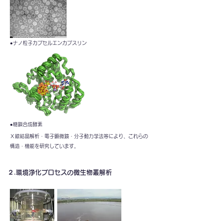
●ナノ粒子カプセルエンカプスリン
●糖鎖合成酵素
Ｘ線結晶解析・電子顕微鏡・分子動力学法等により、これらの
構造・機能を研究しています。
２.環境浄化プロセスの微生物叢解析