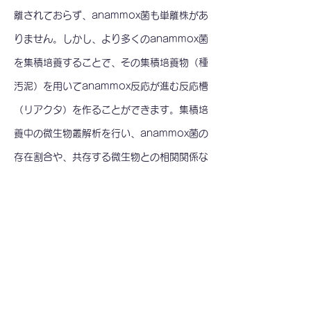
離されておらず、anammox菌も単離株があ
りません。しかし、より多くのanammox菌
を集積培養することで、その集積培養物（種
汚泥）を用いてanammox反応が進む反応槽
（リアクタ）を作ることができます。集積培
養中の微生物叢解析を行い、anammox菌の
存在割合や、共存する微生物との相関関係な
どを調べています。
また、
独立栄養性の窒素変換経路である部
分亜硝酸化反応とanammox反応を組み合わ
せた単一槽での窒素除去法 (Single
nitration anammox process; SNAP)リ
アクタの微生物叢についても調べています。